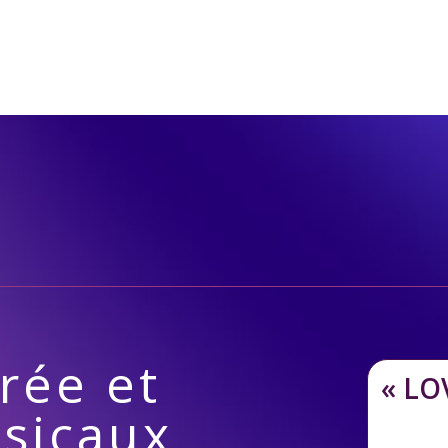
rée et
« LOV
sicaux